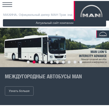
МАХИНА. Официальный дилер МАН Трак энд Бас РУС
Актуальный сайт компании
нд
МЕЖДУГОРОДНЫЕ АВТОБУСЫ MAN
M
а
Узнать больше